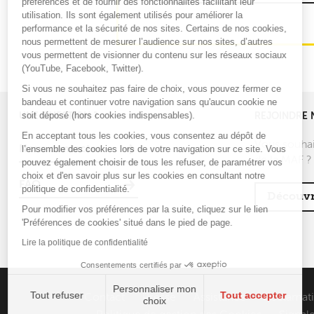
préférences et de fournir des fonctionnalités facilitant leur
utilisation. Ils sont également utilisés pour améliorer la
performance et la sécurité de nos sites. Certains de nos cookies,
nous permettent de mesurer l’audience sur nos sites, d’autres
vous permettent de visionner du contenu sur les réseaux sociaux
(YouTube, Facebook, Twitter).
Si vous ne souhaitez pas faire de choix, vous pouvez fermer ce
bandeau et continuer votre navigation sans qu'aucun cookie ne
soit déposé (hors cookies indispensables).
UNE QUESTION ?
REJOINDRE 
En acceptant tous les cookies, vous consentez au dépôt de
Vous souhai
l’ensemble des cookies lors de votre navigation sur ce site. Vous
Nous contacter
de la MAF ?
pouvez également choisir de tous les refuser, de paramétrer vos
choix et d'en savoir plus sur les cookies en consultant notre
FAQ
politique de confidentialité.
Découvr
Pour modifier vos préférences par la suite, cliquez sur le lien
'Préférences de cookies' situé dans le pied de page.
Lire la politique de confidentialité
Consentements certifiés par
Personnaliser mon
Tout refuser
Tout accepter
Contact
Presse
Assistance
Réclamat
choix