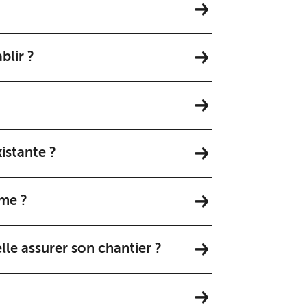
blir ?
xistante ?
ême ?
le assurer son chantier ?