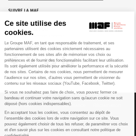
SUIVRE LA MAF
Ce site utilise des
cookies.
Le Groupe MAF, en tant que responsable de traitement, et ses
RETROUVEZ-NOUS SUR :
partenaires utilisent des cookies strictement nécessaires au
fonctionnement de ses sites afin de mémoriser vos choix ou
préférences et de fournir des fonctionnalités facilitant leur utilisation.
Ils sont également utilisés pour améliorer la performance et la sécurité
de nos sites. Certains de nos cookies, nous permettent de mesurer
l’audience sur nos sites, d’autres vous permettent de visionner du
contenu sur les réseaux sociaux (YouTube, Facebook, Twitter).
Si vous ne souhaitez pas faire de choix, vous pouvez fermer ce
bandeau et continuer votre navigation sans qu'aucun cookie ne soit
déposé (hors cookies indispensables).
Contact
Presse
Assistance
Réclamation
En acceptant tous les cookies, vous consentez au dépôt de
Mentions légales
Gestion des cookies
l’ensemble des cookies lors de votre navigation sur ce site. Vous
Politique de confidentialité
pouvez également choisir de tous les refuser, de paramétrer vos choix
Conditions générales d'utilisation
et d'en savoir plus sur les cookies en consultant notre politique de
confidentialité.
Politique de gestion des Cookies