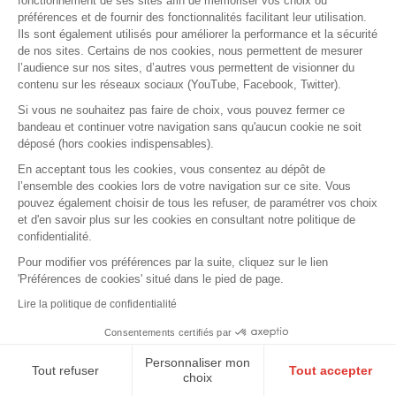
fonctionnement de ses sites afin de mémoriser vos choix ou
à consulter régulièrement cette page.
préférences et de fournir des fonctionnalités facilitant leur utilisation.
Ils sont également utilisés pour améliorer la performance et la sécurité
de nos sites. Certains de nos cookies, nous permettent de mesurer
l’audience sur nos sites, d’autres vous permettent de visionner du
contenu sur les réseaux sociaux (YouTube, Facebook, Twitter).
UNE QUESTION ?
Si vous ne souhaitez pas faire de choix, vous pouvez fermer ce
bandeau et continuer votre navigation sans qu'aucun cookie ne soit
déposé (hors cookies indispensables).
Nous contacter
En acceptant tous les cookies, vous consentez au dépôt de
l’ensemble des cookies lors de votre navigation sur ce site. Vous
FAQ
pouvez également choisir de tous les refuser, de paramétrer vos choix
et d'en savoir plus sur les cookies en consultant notre politique de
confidentialité.
REJOINDRE NOS ÉQUIPES
Pour modifier vos préférences par la suite, cliquez sur le lien
'Préférences de cookies' situé dans le pied de page.
Vous souhaitez rejoindre les équipes de la MAF ?
Lire la politique de confidentialité
Consentements certifiés par
Découvrez nos offres d'emploi
Personnaliser mon
Tout refuser
Tout accepter
choix
SUIVRE LA MAF