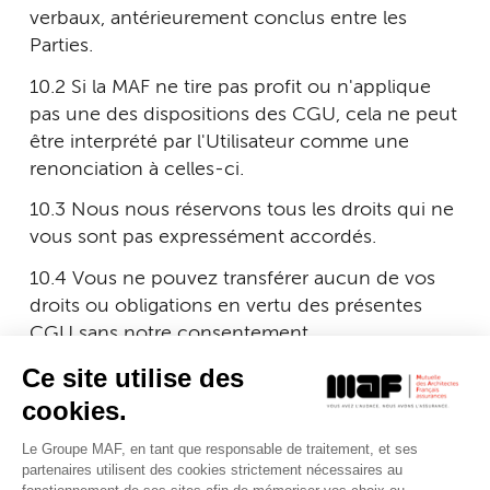
verbaux, antérieurement conclus entre les
Parties.
10.2 Si la MAF ne tire pas profit ou n'applique
pas une des dispositions des CGU, cela ne peut
être interprété par l'Utilisateur comme une
renonciation à celles-ci.
10.3 Nous nous réservons tous les droits qui ne
vous sont pas expressément accordés.
10.4 Vous ne pouvez transférer aucun de vos
droits ou obligations en vertu des présentes
CGU sans notre consentement.
Ce site utilise des
10.5 Les présentes CGU peuvent être modifiées
par la MAF afin de prendre en compte,
cookies.
notamment les évolutions réglementaires, les
Le Groupe MAF, en tant que responsable de traitement, et ses
améliorations apportées aux Sites, et les
partenaires utilisent des cookies strictement nécessaires au
changements de situation. L’Utilisateur est invité