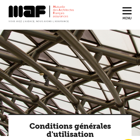
MENU
Aller
au
contenu
principal
Conditions générales
d'utilisation