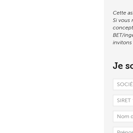
Cette a
Si vous 
concepte
BET/ingé
invitons
Je s
SOCIÉT
*
SIRET
*
Nom
de
l'homm
Prénom