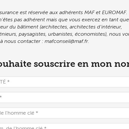
ssurance est réservée aux adhérents MAF et EUROMAF.
n'êtes pas adhérent mais que vous exercez en tant que
ur du bâtiment (architectes, architectes d'intérieur,
nieurs, paysagistes, urbanistes, économistes), nous vo
 à nous contacter :
mafconseil@maf.fr
.
ouhaite souscrire en mon no
É
e