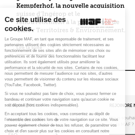
Kempferhof, la nouvelle acquisition
suisse d’Ingérop et le
Ce site utilise des
renouvellement à la présidence de
cookies.
Cinov Territoires & Environnement.
Le Groupe MAF, en tant que responsable de traitement, et ses
partenaires utilisent des cookies strictement nécessaires au
Lire la suite
fonctionnement de ses sites afin de mémoriser vos choix ou
préférences et de fournir des fonctionnalités facilitant leur
utilisation. Ils sont également utilisés pour améliorer la
performance et la sécurité de nos sites. Certains de nos cookies,
nous permettent de mesurer l’audience sur nos sites, d’autres
vous permettent de visionner du contenu sur les réseaux sociaux
(YouTube, Facebook, Twitter).
Si vous ne souhaitez pas faire de choix, vous pouvez fermer ce
bandeau et continuer votre navigation sans qu'aucun cookie ne
soit déposé (hors cookies indispensables).
UNE QUESTION ?
REJOINDRE 
En acceptant tous les cookies, vous consentez au dépôt de
Vous souhai
l’ensemble des cookies lors de votre navigation sur ce site. Vous
Nous contacter
de la MAF ?
pouvez également choisir de tous les refuser, de paramétrer vos
choix et d'en savoir plus sur les cookies en consultant notre