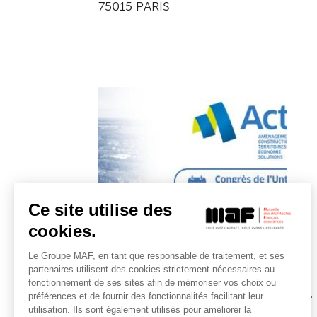
75015 PARIS
Ce site utilise des
cookies.
Le Groupe MAF, en tant que responsable de traitement, et ses
LA MAF EST PARTENAIRE
partenaires utilisent des cookies strictement nécessaires au
fonctionnement de ses sites afin de mémoriser vos choix ou
Rendez-vous sur le Stand
préférences et de fournir des fonctionnalités facilitant leur
de la MAF au congrès de
utilisation. Ils sont également utilisés pour améliorer la