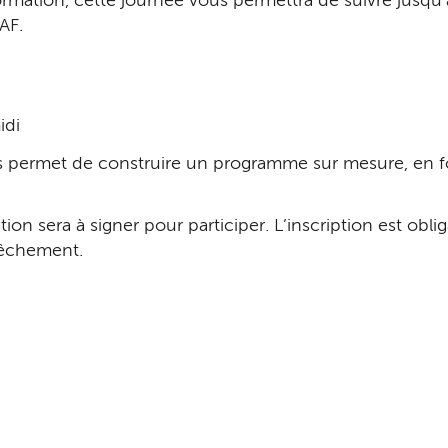
mation, cette journée vous permettra de suivre jusqu’
AF.
idi
s permet de construire un programme sur mesure, en f
n sera à signer pour participer. L’inscription est obli
pêchement.