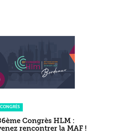
CONGRÈS
86ème Congrès HLM :
venez rencontrer la MAF !