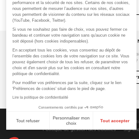
performance et la sécurité de nos sites. Certains de nos cookies,
l'UNTEC 2026
nous permettent de mesurer l’audience sur nos sites, d’autres
vous permettent de visionner du contenu sur les réseaux sociaux
(YouTube, Facebook, Twitter).
Si vous ne souhaitez pas faire de choix, vous pouvez fermer ce
bandeau et continuer votre navigation sans qu'aucun cookie ne
soit déposé (hors cookies indispensables).
UNE QUESTION ?
REJOINDRE 
En acceptant tous les cookies, vous consentez au dépôt de
Vous souhai
l’ensemble des cookies lors de votre navigation sur ce site. Vous
Nous contacter
de la MAF ?
pouvez également choisir de tous les refuser, de paramétrer vos
choix et d'en savoir plus sur les cookies en consultant notre
FAQ
politique de confidentialité.
Découvr
Pour modifier vos préférences par la suite, cliquez sur le lien
'Préférences de cookies' situé dans le pied de page.
Lire la politique de confidentialité
Consentements certifiés par
Personnaliser mon
Tout refuser
Tout accepter
Contact
Presse
Assistance
Réclamat
choix
Politique de gestion des Cookies
Signale
Axeptio consent
Plateforme de Gestion du Consentement : Personnali