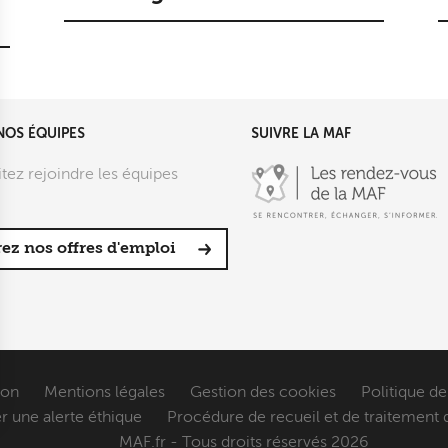
NOS ÉQUIPES
SUIVRE LA MAF
tez rejoindre les équipes
ez nos offres d'emploi
ion
Mentions légales
Gestion des cookies
Politique de
r une alerte éthique
Procédure de recueil et de traitement 
sez vos Options
MAF.fr - Tous droits réservés 2026