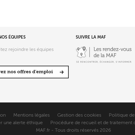
NOS ÉQUIPES
SUIVRE LA MAF
tez rejoindre les équipes
ez nos offres d'emploi
ion
Mentions légales
Gestion des cookies
Politique de
r une alerte éthique
Procédure de recueil et de traitement 
sez vos Options
MAF.fr - Tous droits réservés 2026