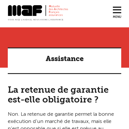
MENU
Aller
au
contenu
principal
Assistance
La retenue de garantie
est-elle obligatoire ?
Non. La retenue de garantie permet la bonne
exécution d’un marché de travaux, mais elle
n’est opposable que si elle est prévue au