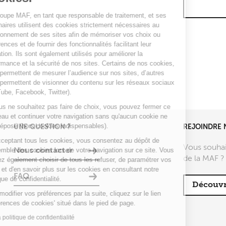
Le Groupe MAF, en tant que responsable de traitement, et ses
partenaires utilisent des cookies strictement nécessaires au
fonctionnement de ses sites afin de mémoriser vos choix ou
préférences et de fournir des fonctionnalités facilitant leur
utilisation. Ils sont également utilisés pour améliorer la
performance et la sécurité de nos sites. Certains de nos cookies,
nous permettent de mesurer l’audience sur nos sites, d’autres
vous permettent de visionner du contenu sur les réseaux sociaux
(YouTube, Facebook, Twitter).
Si vous ne souhaitez pas faire de choix, vous pouvez fermer ce
bandeau et continuer votre navigation sans qu'aucun cookie ne
soit déposé (hors cookies indispensables).
UNE QUESTION ?
REJOINDRE 
En acceptant tous les cookies, vous consentez au dépôt de
Vous souhai
l’ensemble des cookies lors de votre navigation sur ce site. Vous
Nous contacter
de la MAF ?
pouvez également choisir de tous les refuser, de paramétrer vos
choix et d'en savoir plus sur les cookies en consultant notre
FAQ
politique de confidentialité.
Découvr
Pour modifier vos préférences par la suite, cliquez sur le lien
'Préférences de cookies' situé dans le pied de page.
Lire la politique de confidentialité