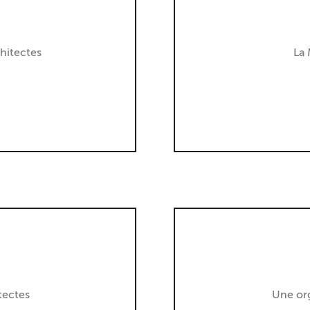
chitectes
La 
tectes
Une org