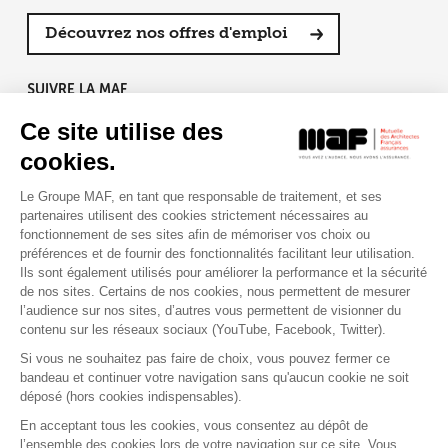
Découvrez nos offres d'emploi
SUIVRE LA MAF
Ce site utilise des
cookies.
Le Groupe MAF, en tant que responsable de traitement, et ses
RETROUVEZ-NOUS SUR :
partenaires utilisent des cookies strictement nécessaires au
fonctionnement de ses sites afin de mémoriser vos choix ou
préférences et de fournir des fonctionnalités facilitant leur utilisation.
Ils sont également utilisés pour améliorer la performance et la sécurité
de nos sites. Certains de nos cookies, nous permettent de mesurer
l’audience sur nos sites, d’autres vous permettent de visionner du
contenu sur les réseaux sociaux (YouTube, Facebook, Twitter).
Si vous ne souhaitez pas faire de choix, vous pouvez fermer ce
bandeau et continuer votre navigation sans qu'aucun cookie ne soit
déposé (hors cookies indispensables).
Contact
Presse
Assistance
Réclamation
En acceptant tous les cookies, vous consentez au dépôt de
Mentions légales
Gestion des cookies
l’ensemble des cookies lors de votre navigation sur ce site. Vous