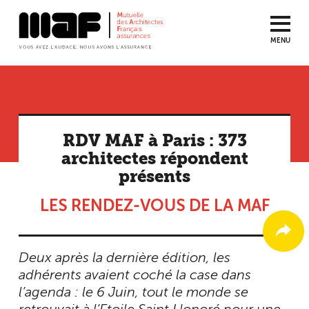
MENU
Aller
au
contenu
principal
RDV MAF à Paris : 373
architectes répondent
présents
LES RENDEZ-VOUS DE LA MAF
Deux après la dernière édition, les
adhérents avaient coché la case dans
l’agenda : le 6 Juin, tout le monde se