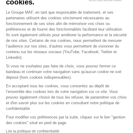
cookies.
Le Groupe MAF, en tant que responsable de traitement, et ses
partenaires utilisent des cookies strictement nécessaires au
RETROUVEZ-NOUS SUR :
fonctionnement de ses sites afin de mémoriser vos choix ou
préférences et de fournir des fonctionnalités facilitant leur utilisation.
Ils sont également utilisés pour améliorer la performance et la sécurité
de nos sites. Certains de nos cookies, nous permettent de mesurer
l’audience sur nos sites, d’autres vous permettent de visionner du
contenu sur les réseaux sociaux (YouTube, Facebook, Twitter et
Linkedin).
Si vous ne souhaitez pas faire de choix, vous pouvez fermer ce
bandeau et continuer votre navigation sans qu'aucun cookie ne soit
déposé (hors cookies indispensables).
Contact
Presse
Assistance
Réclamation
En acceptant tous les cookies, vous consentez au dépôt de
Mentions légales
Gestion des cookies
l’ensemble des cookies lors de votre navigation sur ce site. Vous
Politique de confidentialité
pouvez également choisir de tous les refuser, de paramétrer vos choix
Conditions générales d'utilisation
et d'en savoir plus sur les cookies en consultant notre politique de
confidentialité.
Politique de gestion des Cookies
Signaler une alerte éthique
Pour modifier vos préférences par la suite, cliquez sur le lien "gestion
des cookies" situé en pied de page.
Procédure de recueil et de traitement des
signalements
Lire la politique de confidentialité