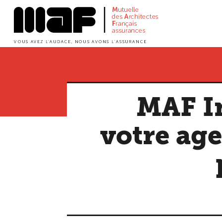
Aller
au
contenu
principal
MAF In
votre age