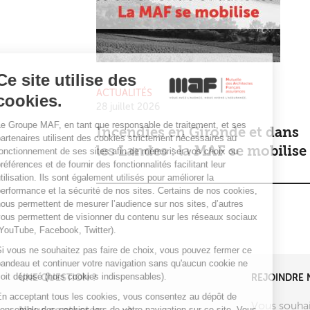
Ce site utilise des
ACTUALITÉS
cookies.
28 juillet 2026
Le Groupe MAF, en tant que responsable de traitement, et ses
Incendies en Gironde et dans
partenaires utilisent des cookies strictement nécessaires au
les Landes : la MAF se mobilise
fonctionnement de ses sites afin de mémoriser vos choix ou
préférences et de fournir des fonctionnalités facilitant leur
utilisation. Ils sont également utilisés pour améliorer la
performance et la sécurité de nos sites. Certains de nos cookies,
nous permettent de mesurer l’audience sur nos sites, d’autres
vous permettent de visionner du contenu sur les réseaux sociaux
(YouTube, Facebook, Twitter).
Si vous ne souhaitez pas faire de choix, vous pouvez fermer ce
bandeau et continuer votre navigation sans qu'aucun cookie ne
soit déposé (hors cookies indispensables).
UNE QUESTION ?
REJOINDRE 
En acceptant tous les cookies, vous consentez au dépôt de
Vous souhai
l’ensemble des cookies lors de votre navigation sur ce site. Vous