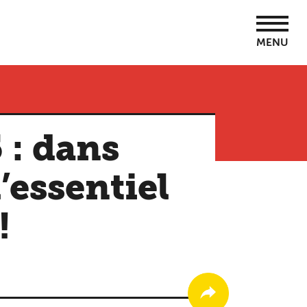
MENU
 : dans
’essentiel
!