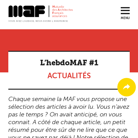
MENU
Aller
au
contenu
principal
L’hebdoMAF #1
ACTUALITÉS
Chaque semaine la MAF vous propose une
sélection des articles à avoir lu. Vous n’avez
pas le temps ? On avait anticipé, on vous
connait. A côté de chaque article, un petit
résumé pour être sûr de ne lire que ce que
vous ne savez pas déjà ! Notre sélection de