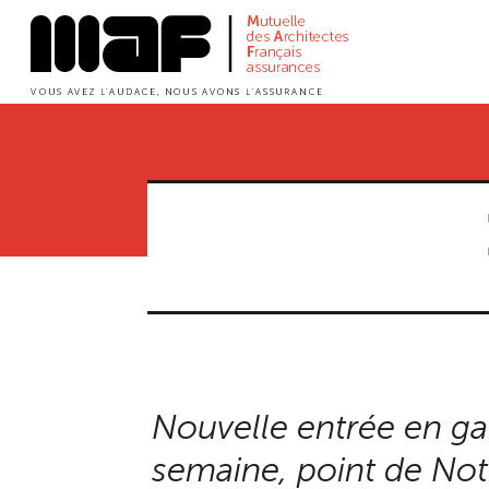
Aller
au
contenu
principal
Nouvelle entrée en g
semaine, point de No