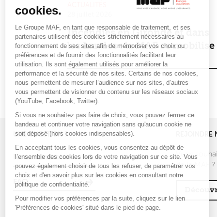
ACTUALITÉS
cookies.
28 juillet 2026
Le Groupe MAF, en tant que responsable de traitement, et ses
Incendies en Gironde et dans
partenaires utilisent des cookies strictement nécessaires au
les Landes : la MAF se mobilise
fonctionnement de ses sites afin de mémoriser vos choix ou
préférences et de fournir des fonctionnalités facilitant leur
utilisation. Ils sont également utilisés pour améliorer la
performance et la sécurité de nos sites. Certains de nos cookies,
nous permettent de mesurer l’audience sur nos sites, d’autres
vous permettent de visionner du contenu sur les réseaux sociaux
(YouTube, Facebook, Twitter).
Si vous ne souhaitez pas faire de choix, vous pouvez fermer ce
bandeau et continuer votre navigation sans qu'aucun cookie ne
soit déposé (hors cookies indispensables).
UNE QUESTION ?
REJOINDRE 
En acceptant tous les cookies, vous consentez au dépôt de
Vous souhai
l’ensemble des cookies lors de votre navigation sur ce site. Vous
Nous contacter
de la MAF ?
pouvez également choisir de tous les refuser, de paramétrer vos
choix et d'en savoir plus sur les cookies en consultant notre
FAQ
politique de confidentialité.
Découvr
Pour modifier vos préférences par la suite, cliquez sur le lien
'Préférences de cookies' situé dans le pied de page.