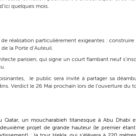
d’ici quelques mois.
ons de réalisation particulièrement exigeantes : construi
de la Porte d’Auteuil.
hitecte parisien, qui signe un court flambant neuf s’in
eu.
isinantes, le public sera invité à partager sa déambu
dins. Verdict le 26 Mai prochain lors de l’ouverture du t
 Qatar, un moucharabieh titanesque à Abu Dhabi et 
 deuxième projet de grande hauteur (le premier étant 
dissement) : la tour Hekla, qui s’élèvera à 220 mètr