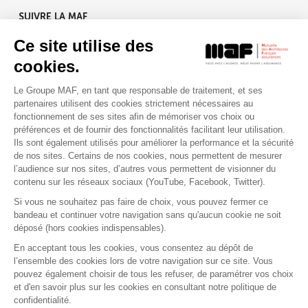
SUIVRE LA MAF
Ce site utilise des
cookies.
Le Groupe MAF, en tant que responsable de traitement, et ses
RETROUVEZ-NOUS SUR :
partenaires utilisent des cookies strictement nécessaires au
fonctionnement de ses sites afin de mémoriser vos choix ou
préférences et de fournir des fonctionnalités facilitant leur utilisation.
Ils sont également utilisés pour améliorer la performance et la sécurité
de nos sites. Certains de nos cookies, nous permettent de mesurer
l’audience sur nos sites, d’autres vous permettent de visionner du
contenu sur les réseaux sociaux (YouTube, Facebook, Twitter).
Si vous ne souhaitez pas faire de choix, vous pouvez fermer ce
bandeau et continuer votre navigation sans qu'aucun cookie ne soit
déposé (hors cookies indispensables).
Contact
Presse
Assistance
Réclamation
En acceptant tous les cookies, vous consentez au dépôt de
Mentions légales
Gestion des cookies
l’ensemble des cookies lors de votre navigation sur ce site. Vous
Politique de confidentialité
pouvez également choisir de tous les refuser, de paramétrer vos choix
Conditions générales d'utilisation
et d'en savoir plus sur les cookies en consultant notre politique de
confidentialité.
Politique de gestion des Cookies