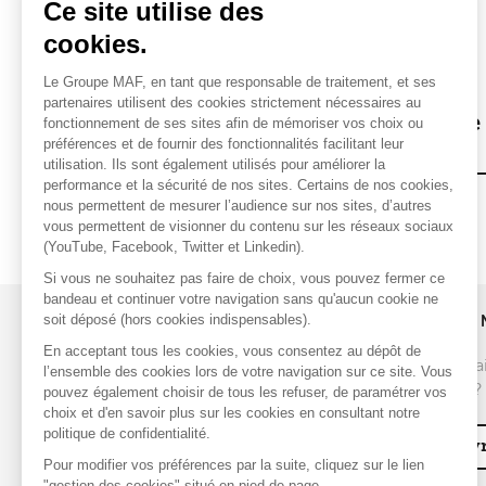
Ce site utilise des
ACTUALITÉS
cookies.
28 juillet 2026
Le Groupe MAF, en tant que responsable de traitement, et ses
Incendies en Gironde et dans
partenaires utilisent des cookies strictement nécessaires au
les Landes : la MAF se mobilise
fonctionnement de ses sites afin de mémoriser vos choix ou
préférences et de fournir des fonctionnalités facilitant leur
utilisation. Ils sont également utilisés pour améliorer la
performance et la sécurité de nos sites. Certains de nos cookies,
nous permettent de mesurer l’audience sur nos sites, d’autres
vous permettent de visionner du contenu sur les réseaux sociaux
(YouTube, Facebook, Twitter et Linkedin).
Si vous ne souhaitez pas faire de choix, vous pouvez fermer ce
bandeau et continuer votre navigation sans qu'aucun cookie ne
soit déposé (hors cookies indispensables).
UNE QUESTION ?
REJOINDRE 
En acceptant tous les cookies, vous consentez au dépôt de
Vous souhai
l’ensemble des cookies lors de votre navigation sur ce site. Vous
Nous contacter
de la MAF ?
pouvez également choisir de tous les refuser, de paramétrer vos
choix et d'en savoir plus sur les cookies en consultant notre
FAQ
politique de confidentialité.
Découvr
Pour modifier vos préférences par la suite, cliquez sur le lien
"gestion des cookies" situé en pied de page.