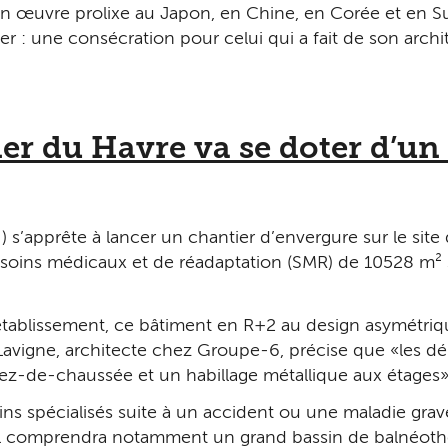
son œuvre prolixe au Japon, en Chine, en Corée et en Su
tzker : une consécration pour celui qui a fait de son arc
ier du Havre va se doter d’u
’apprête à lancer un chantier d’envergure sur le site d
 soins médicaux et de réadaptation (SMR) de 10 528 m² 
’établissement, ce bâtiment en R+2 au design asymétriq
k Lavigne, architecte chez Groupe-6, précise que « les 
rez-de-chaussée et un habillage métallique aux étages »
ins spécialisés suite à un accident ou une maladie grav
Il comprendra notamment un grand bassin de balnéothé