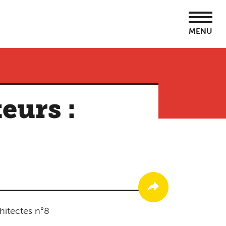
MENU
eurs :
hitectes n°8