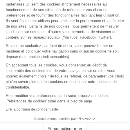
RETROUVEZ-NOUS SUR :
partenaires utilisent des cookies strictement nécessaires au
fonctionnement de ses sites afin de mémoriser vos choix ou
préférences et de fournir des fonctionnalités facilitant leur utilisation.
Ils sont également utilisés pour améliorer la performance et la sécurité
de nos sites. Certains de nos cookies, nous permettent de mesurer
l’audience sur nos sites, d’autres vous permettent de visionner du
contenu sur les réseaux sociaux (YouTube, Facebook, Twitter).
Si vous ne souhaitez pas faire de choix, vous pouvez fermer ce
bandeau et continuer votre navigation sans qu'aucun cookie ne soit
déposé (hors cookies indispensables).
Contact
Presse
Assistance
Réclamation
En acceptant tous les cookies, vous consentez au dépôt de
Mentions légales
Gestion des cookies
l’ensemble des cookies lors de votre navigation sur ce site. Vous
Politique de confidentialité
pouvez également choisir de tous les refuser, de paramétrer vos choix
Conditions générales d'utilisation
et d'en savoir plus sur les cookies en consultant notre politique de
confidentialité.
Politique de gestion des Cookies
Signaler une alerte éthique
Pour modifier vos préférences par la suite, cliquez sur le lien
'Préférences de cookies' situé dans le pied de page.
Procédure de recueil et de traitement des
signalements
Lire la politique de confidentialité
Accessibilité : non conforme
Consentements certifiés par
MAF.fr - Tous droits réservés 2026
Personnaliser mon