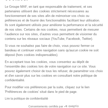
Le Groupe MAF, en tant que responsable de traitement, et ses
RETROUVEZ-NOUS SUR :
partenaires utilisent des cookies strictement nécessaires au
fonctionnement de ses sites afin de mémoriser vos choix ou
préférences et de fournir des fonctionnalités facilitant leur utilisation.
Ils sont également utilisés pour améliorer la performance et la sécurité
de nos sites. Certains de nos cookies, nous permettent de mesurer
l’audience sur nos sites, d’autres vous permettent de visionner du
contenu sur les réseaux sociaux (YouTube, Facebook, Twitter).
Si vous ne souhaitez pas faire de choix, vous pouvez fermer ce
bandeau et continuer votre navigation sans qu'aucun cookie ne soit
déposé (hors cookies indispensables).
Contact
Presse
Assistance
Réclamation
En acceptant tous les cookies, vous consentez au dépôt de
Mentions légales
Gestion des cookies
l’ensemble des cookies lors de votre navigation sur ce site. Vous
Politique de confidentialité
pouvez également choisir de tous les refuser, de paramétrer vos choix
Conditions générales d'utilisation
et d'en savoir plus sur les cookies en consultant notre politique de
confidentialité.
Politique de gestion des Cookies
Signaler une alerte éthique
Pour modifier vos préférences par la suite, cliquez sur le lien
'Préférences de cookies' situé dans le pied de page.
Procédure de recueil et de traitement des
signalements
Lire la politique de confidentialité
Accessibilité : non conforme
Consentements certifiés par