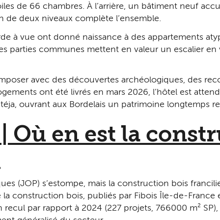
toiles de 66 chambres. À l’arrière, un bâtiment neuf acc
ain de deux niveaux complète l’ensemble.
arde à vue ont donné naissance à des appartements at
 Les parties communes mettent en valeur un escalier en 
composer avec des découvertes archéologiques, des recou
logements ont été livrés en mars 2026, l’hôtel est atte
stéja, ouvrant aux Bordelais un patrimoine longtemps re
| Où en est la constr
?
ues (JOP) s’estompe, mais la construction bois francili
de la construction bois, publiés par Fibois Île-de-France
 recul par rapport à 2024 (227 projets, 766 000 m² SP), 