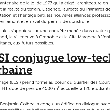
uantenaire de la loi de 1977 qui a érigé l’architecture en
 la réalité du terrain. L’agence, lauréate du Palmarès d
itation et l’héritage bâti, les nouvelles alliances profes
ité en amont et en aval du permis de construire.
rticules s’appuiera sur une enquête menée dans quatre 
nd, la Villeneuve à Grenoble et la Cita Marghera à Veni
bitants, aux futurs possibles.
ESI conjugue low-tec
rbaine
mage (EESI) prend forme au cœur du quartier des Couron
HT doté de près de 4 500 m² accueillera 120 étudiants,
 Benjamin Colboc, a conçu un édifice en dialogue avec 