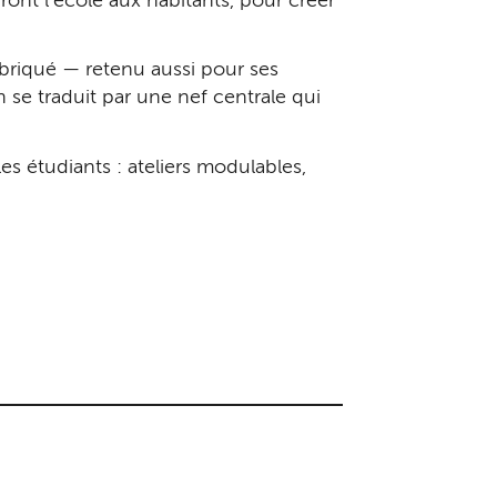
iront l’école aux habitants, pour créer
abriqué — retenu aussi pour ses
se traduit par une nef centrale qui
es étudiants : ateliers modulables,