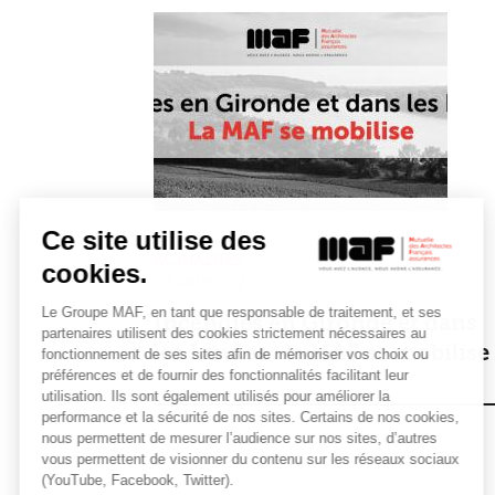
Ce site utilise des
ACTUALITÉS
cookies.
28 juillet 2026
Le Groupe MAF, en tant que responsable de traitement, et ses
Incendies en Gironde et dans
partenaires utilisent des cookies strictement nécessaires au
les Landes : la MAF se mobilise
fonctionnement de ses sites afin de mémoriser vos choix ou
préférences et de fournir des fonctionnalités facilitant leur
utilisation. Ils sont également utilisés pour améliorer la
performance et la sécurité de nos sites. Certains de nos cookies,
nous permettent de mesurer l’audience sur nos sites, d’autres
vous permettent de visionner du contenu sur les réseaux sociaux
(YouTube, Facebook, Twitter).