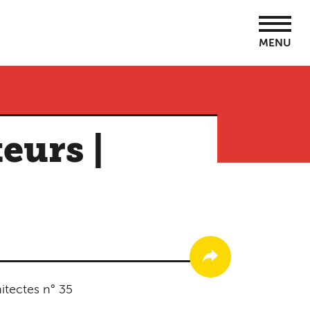
MENU
eurs |
5
itectes n° 35