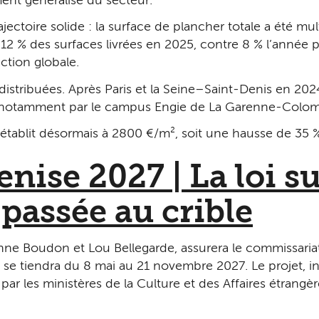
ment généralisé du secteur.
trajectoire solide : la surface de plancher totale a été mu
2 % des surfaces livrées en 2025, contre 8 % l’année p
ction globale.
edistribuées. Après Paris et la Seine–Saint-Denis en 20
s notamment par le campus Engie de La Garenne-Colom
’établit désormais à 2 800 €/m², soit une hausse de 35 
nise 2027 | La loi s
 passée au crible
nne Boudon et Lou Bellegarde, assurera le commissariat 
 se tiendra du 8 mai au 21 novembre 2027. Le projet, inti
ar les ministères de la Culture et des Affaires étrangè