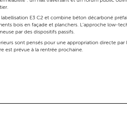
 perméabilité : un hall traversant et un forum public ouvr
ier.
ne labellisation E3 C2 et combine béton décarboné préf
ents bois en façade et planchers. L’approche low-tech 
neuse par des dispositifs passifs.
rieurs sont pensés pour une appropriation directe par l
re est prévue à la rentrée prochaine.