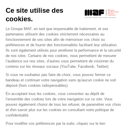
Ce site utilise des
cookies.
Le Groupe MAF, en tant que responsable de traitement, et ses
RETROUVEZ-NOUS SUR :
partenaires utilisent des cookies strictement nécessaires au
fonctionnement de ses sites afin de mémoriser vos choix ou
préférences et de fournir des fonctionnalités facilitant leur utilisation.
Ils sont également utilisés pour améliorer la performance et la sécurité
de nos sites. Certains de nos cookies, nous permettent de mesurer
l’audience sur nos sites, d’autres vous permettent de visionner du
contenu sur les réseaux sociaux (YouTube, Facebook, Twitter).
Si vous ne souhaitez pas faire de choix, vous pouvez fermer ce
bandeau et continuer votre navigation sans qu'aucun cookie ne soit
déposé (hors cookies indispensables).
Contact
Presse
Assistance
Réclamation
En acceptant tous les cookies, vous consentez au dépôt de
Mentions légales
Gestion des cookies
l’ensemble des cookies lors de votre navigation sur ce site. Vous
Politique de confidentialité
pouvez également choisir de tous les refuser, de paramétrer vos choix
Conditions générales d'utilisation
et d'en savoir plus sur les cookies en consultant notre politique de
confidentialité.
Politique de gestion des Cookies
Signaler une alerte éthique
Pour modifier vos préférences par la suite, cliquez sur le lien