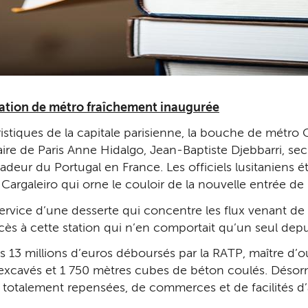
ation de métro fraîchement inaugurée
ouristiques de la capitale parisienne, la bouche de mé
e de Paris Anne Hidalgo, Jean-Baptiste Djebbarri, secré
sadeur du Portugal en France. Les officiels lusitanien
l Cargaleiro qui orne le couloir de la nouvelle entrée de
ice d’une desserte qui concentre les flux venant de l
accès à cette station qui n’en comportait qu’un seul de
 13 millions d’euros déboursés par la RATP, maître d’
xcavés et 1 750 mètres cubes de béton coulés. Désormai
 totalement repensées, de commerces et de facilités d