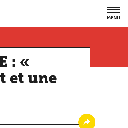
MENU
 : «
t et une