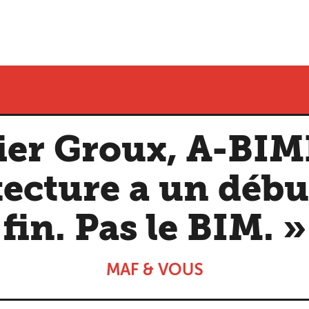
ier Groux, A-BIME
tecture a un débu
fin. Pas le BIM. »
MAF & VOUS