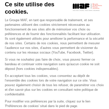
Ce site utilise des
cookies.
Le Groupe MAF, en tant que responsable de traitement, et ses
RETROUVEZ-NOUS SUR :
partenaires utilisent des cookies strictement nécessaires au
fonctionnement de ses sites afin de mémoriser vos choix ou
préférences et de fournir des fonctionnalités facilitant leur utilisation.
Ils sont également utilisés pour améliorer la performance et la sécurité
de nos sites. Certains de nos cookies, nous permettent de mesurer
l’audience sur nos sites, d’autres vous permettent de visionner du
contenu sur les réseaux sociaux (YouTube, Facebook, Twitter).
Si vous ne souhaitez pas faire de choix, vous pouvez fermer ce
bandeau et continuer votre navigation sans qu'aucun cookie ne soit
déposé (hors cookies indispensables).
Contact
Presse
Assistance
Réclamation
En acceptant tous les cookies, vous consentez au dépôt de
Mentions légales
Gestion des cookies
l’ensemble des cookies lors de votre navigation sur ce site. Vous
Politique de confidentialité
pouvez également choisir de tous les refuser, de paramétrer vos choix
Conditions générales d'utilisation
et d'en savoir plus sur les cookies en consultant notre politique de
confidentialité.
Politique de gestion des Cookies
Signaler une alerte éthique
Pour modifier vos préférences par la suite, cliquez sur le lien
'Préférences de cookies' situé dans le pied de page.
Procédure de recueil et de traitement des