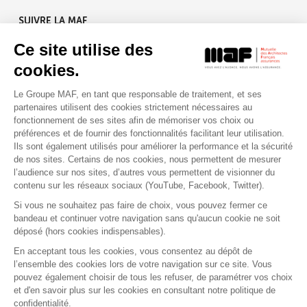
SUIVRE LA MAF
Ce site utilise des
cookies.
Le Groupe MAF, en tant que responsable de traitement, et ses
RETROUVEZ-NOUS SUR :
partenaires utilisent des cookies strictement nécessaires au
fonctionnement de ses sites afin de mémoriser vos choix ou
préférences et de fournir des fonctionnalités facilitant leur utilisation.
Ils sont également utilisés pour améliorer la performance et la sécurité
de nos sites. Certains de nos cookies, nous permettent de mesurer
l’audience sur nos sites, d’autres vous permettent de visionner du
contenu sur les réseaux sociaux (YouTube, Facebook, Twitter).
Si vous ne souhaitez pas faire de choix, vous pouvez fermer ce
bandeau et continuer votre navigation sans qu'aucun cookie ne soit
déposé (hors cookies indispensables).
Contact
Presse
Assistance
Réclamation
En acceptant tous les cookies, vous consentez au dépôt de
Mentions légales
Gestion des cookies
l’ensemble des cookies lors de votre navigation sur ce site. Vous
Politique de confidentialité
pouvez également choisir de tous les refuser, de paramétrer vos choix
Conditions générales d'utilisation
et d'en savoir plus sur les cookies en consultant notre politique de
confidentialité.
Politique de gestion des Cookies