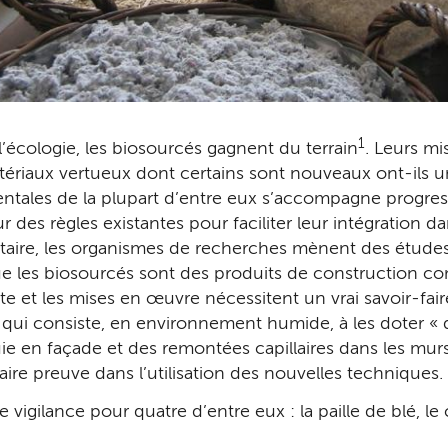
1
l’écologie, les biosourcés gagnent du terrain
. Leurs m
riaux vertueux dont certains sont nouveaux ont-ils un
tales de la plupart d’entre eux s’accompagne progress
ur des règles existantes pour faciliter leur intégration 
taire, les organismes de recherches mènent des études
que les biosourcés sont des produits de construction c
e et les mises en œuvre nécessitent un vrai savoir-fair
qui consiste, en environnement humide, à les doter « 
uie en façade et des remontées capillaires dans les murs.
aire preuve dans l’utilisation des nouvelles techniques.
igilance pour quatre d’entre eux : la paille de blé, le 