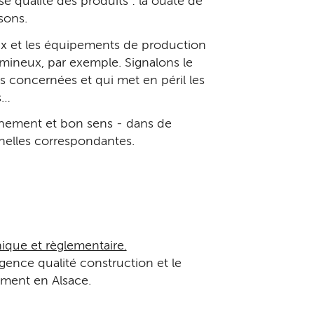
 qualité des produits : la ouate de
ssons.
aux et les équipements de production
umineux, par exemple. Signalons le
s concernées et qui met en péril les
s…
rnement et bon sens - dans de
nnelles correspondantes.
ique et règlementaire.
Agence qualité construction et le
iment en Alsace.