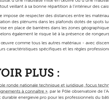
ésultat d’une mauvaise mise en œuvre ou d’une mauvaise
 tout veillant à sa bonne répartition à l’intérieur des cai
die impose de respecter des distances entre les matéri
tilation des plénums dans les plafonds dotés de spots l
a mise en place de barrières dans les zones géographique
pelons également le risque lié à la présence de rongeur
n œuvre comme tous les autres matériaux - avec disce
rs caractéristiques spécifiques et les règles professio
OIR PLUS :
ble ronde nationale technique et juridique, focus techn
eignements à connaître »
, par le Pôle observatoire de l’
durable energievie.pro pour les professionnels du bât