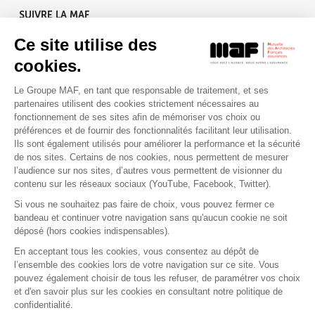
SUIVRE LA MAF
Ce site utilise des
cookies.
Le Groupe MAF, en tant que responsable de traitement, et ses
RETROUVEZ-NOUS SUR :
partenaires utilisent des cookies strictement nécessaires au
fonctionnement de ses sites afin de mémoriser vos choix ou
préférences et de fournir des fonctionnalités facilitant leur utilisation.
Ils sont également utilisés pour améliorer la performance et la sécurité
de nos sites. Certains de nos cookies, nous permettent de mesurer
l’audience sur nos sites, d’autres vous permettent de visionner du
contenu sur les réseaux sociaux (YouTube, Facebook, Twitter).
Si vous ne souhaitez pas faire de choix, vous pouvez fermer ce
bandeau et continuer votre navigation sans qu'aucun cookie ne soit
déposé (hors cookies indispensables).
Contact
Presse
Assistance
Réclamation
En acceptant tous les cookies, vous consentez au dépôt de
Mentions légales
Gestion des cookies
l’ensemble des cookies lors de votre navigation sur ce site. Vous
Politique de confidentialité
pouvez également choisir de tous les refuser, de paramétrer vos choix
Conditions générales d'utilisation
et d'en savoir plus sur les cookies en consultant notre politique de
confidentialité.
Politique de gestion des Cookies