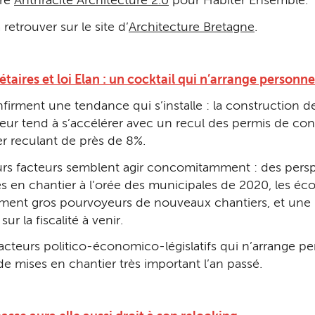
ore
Anthracite Architecture 2.0
pour Habiter Ensemble.
 retrouver sur le site d’
Architecture Bretagne
.
taires et loi Elan : un cocktail qui n’arrange personne
nfirment une tendance qui s’installe : la construction 
teur tend à s’accélérer avec un recul des permis de con
r reculant de près de 8%.
s facteurs semblent agir concomitamment : des perspec
villes en chantier à l’orée des municipales de 2020, les
ement gros pourvoyeurs de nouveaux chantiers, et une 
ur la fiscalité à venir.
acteurs politico-économico-législatifs qui n’arrange p
de mises en chantier très important l’an passé.