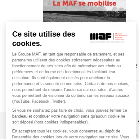
Ce site utilise des
ACTUALITÉS
cookies.
28 juillet 2026
Le Groupe MAF, en tant que responsable de traitement, et ses
Incendies en Gironde et dans
partenaires utilisent des cookies strictement nécessaires au
les Landes : la MAF se mobilise
fonctionnement de ses sites afin de mémoriser vos choix ou
préférences et de fournir des fonctionnalités facilitant leur
utilisation. Ils sont également utilisés pour améliorer la
performance et la sécurité de nos sites. Certains de nos cookies,
nous permettent de mesurer l’audience sur nos sites, d’autres
vous permettent de visionner du contenu sur les réseaux sociaux
(YouTube, Facebook, Twitter).
Si vous ne souhaitez pas faire de choix, vous pouvez fermer ce
bandeau et continuer votre navigation sans qu'aucun cookie ne
soit déposé (hors cookies indispensables).
UNE QUESTION ?
REJOINDRE 
En acceptant tous les cookies, vous consentez au dépôt de
Vous souhai
l’ensemble des cookies lors de votre navigation sur ce site. Vous
Nous contacter