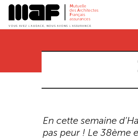
Aller
au
contenu
principal
En cette semaine d’Ha
pas peur ! Le 38ème e