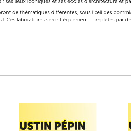
s : ses lieux iconiques et ses écoles d’architecture et p
eront de thématiques différentes, sous l’œil des commis
l. Ces laboratoires seront également complétés par deu