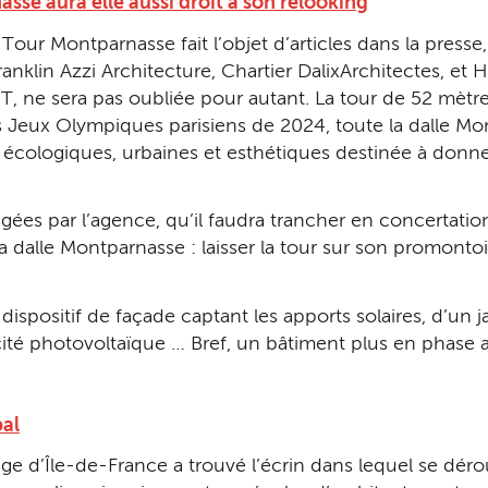
sse aura elle aussi droit à son relooking
Tour Montparnasse fait l’objet d’articles dans la presse, 
anklin Azzi Architecture, Chartier DalixArchitectes, et H
IT, ne sera pas oubliée pour autant. La tour de 52 mèt
les Jeux Olympiques parisiens de 2024, toute la dalle M
écologiques, urbaines et esthétiques destinée à donn
gées par l’agence, qu’il faudra trancher en concertatio
 dalle Montparnasse : laisser la tour sur son promonto
spositif de façade captant les apports solaires, d’un jar
cité photovoltaïque … Bref, un bâtiment plus en phase a
bal
ge d’Île-de-France a trouvé l’écrin dans lequel se dérou