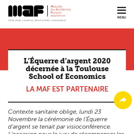
MENU
Aller
au
contenu
principal
L’Équerre d’argent 2020
décernée à la Toulouse
School of Economics
LA MAF EST PARTENAIRE
Contexte sanitaire oblige, lundi 23
Novembre la cérémonie de l’Équerre
d’argent se tenait par visioconférence.