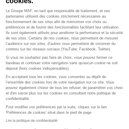
cookies.
Le Groupe MAF, en tant que responsable de traitement, et ses
RETROUVEZ-NOUS SUR :
partenaires utilisent des cookies strictement nécessaires au
fonctionnement de ses sites afin de mémoriser vos choix ou
préférences et de fournir des fonctionnalités facilitant leur utilisation.
Ils sont également utilisés pour améliorer la performance et la sécurité
de nos sites. Certains de nos cookies, nous permettent de mesurer
l’audience sur nos sites, d’autres vous permettent de visionner du
contenu sur les réseaux sociaux (YouTube, Facebook, Twitter).
Si vous ne souhaitez pas faire de choix, vous pouvez fermer ce
bandeau et continuer votre navigation sans qu'aucun cookie ne soit
déposé (hors cookies indispensables).
Contact
Presse
Assistance
Réclamation
En acceptant tous les cookies, vous consentez au dépôt de
Mentions légales
Gestion des cookies
l’ensemble des cookies lors de votre navigation sur ce site. Vous
Politique de confidentialité
pouvez également choisir de tous les refuser, de paramétrer vos choix
Conditions générales d'utilisation
et d'en savoir plus sur les cookies en consultant notre politique de
confidentialité.
Politique de gestion des Cookies
Signaler une alerte éthique
Pour modifier vos préférences par la suite, cliquez sur le lien
'Préférences de cookies' situé dans le pied de page.
Procédure de recueil et de traitement des
signalements
Lire la politique de confidentialité
Accessibilité : non conforme