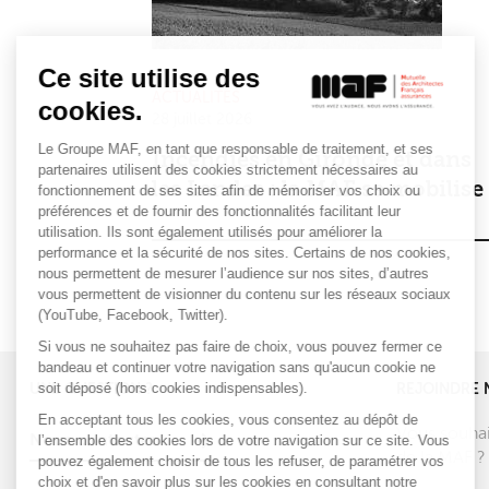
Ce site utilise des
ACTUALITÉS
cookies.
28 juillet 2026
Le Groupe MAF, en tant que responsable de traitement, et ses
Incendies en Gironde et dans
partenaires utilisent des cookies strictement nécessaires au
les Landes : la MAF se mobilise
fonctionnement de ses sites afin de mémoriser vos choix ou
préférences et de fournir des fonctionnalités facilitant leur
utilisation. Ils sont également utilisés pour améliorer la
performance et la sécurité de nos sites. Certains de nos cookies,
nous permettent de mesurer l’audience sur nos sites, d’autres
vous permettent de visionner du contenu sur les réseaux sociaux
(YouTube, Facebook, Twitter).
Si vous ne souhaitez pas faire de choix, vous pouvez fermer ce
bandeau et continuer votre navigation sans qu'aucun cookie ne
soit déposé (hors cookies indispensables).
UNE QUESTION ?
REJOINDRE 
En acceptant tous les cookies, vous consentez au dépôt de
Vous souhai
l’ensemble des cookies lors de votre navigation sur ce site. Vous
Nous contacter
de la MAF ?
pouvez également choisir de tous les refuser, de paramétrer vos
choix et d'en savoir plus sur les cookies en consultant notre