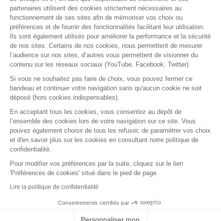
RETROUVEZ-NOUS SUR :
partenaires utilisent des cookies strictement nécessaires au
fonctionnement de ses sites afin de mémoriser vos choix ou
préférences et de fournir des fonctionnalités facilitant leur utilisation.
Ils sont également utilisés pour améliorer la performance et la sécurité
de nos sites. Certains de nos cookies, nous permettent de mesurer
l’audience sur nos sites, d’autres vous permettent de visionner du
contenu sur les réseaux sociaux (YouTube, Facebook, Twitter).
Si vous ne souhaitez pas faire de choix, vous pouvez fermer ce
bandeau et continuer votre navigation sans qu'aucun cookie ne soit
déposé (hors cookies indispensables).
Contact
Presse
Assistance
Réclamation
En acceptant tous les cookies, vous consentez au dépôt de
Mentions légales
Gestion des cookies
l’ensemble des cookies lors de votre navigation sur ce site. Vous
Politique de confidentialité
pouvez également choisir de tous les refuser, de paramétrer vos choix
Conditions générales d'utilisation
et d'en savoir plus sur les cookies en consultant notre politique de
confidentialité.
Politique de gestion des Cookies
Signaler une alerte éthique
Pour modifier vos préférences par la suite, cliquez sur le lien
'Préférences de cookies' situé dans le pied de page.
Procédure de recueil et de traitement des
signalements
Lire la politique de confidentialité
Accessibilité : non conforme
Consentements certifiés par
MAF.fr - Tous droits réservés 2026
Personnaliser mon