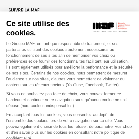
SUIVRE LA MAF
Ce site utilise des
cookies.
Le Groupe MAF, en tant que responsable de traitement, et ses
RETROUVEZ-NOUS SUR :
partenaires utilisent des cookies strictement nécessaires au
fonctionnement de ses sites afin de mémoriser vos choix ou
préférences et de fournir des fonctionnalités facilitant leur utilisation.
Ils sont également utilisés pour améliorer la performance et la sécurité
de nos sites. Certains de nos cookies, nous permettent de mesurer
l’audience sur nos sites, d’autres vous permettent de visionner du
contenu sur les réseaux sociaux (YouTube, Facebook, Twitter).
Si vous ne souhaitez pas faire de choix, vous pouvez fermer ce
bandeau et continuer votre navigation sans qu'aucun cookie ne soit
déposé (hors cookies indispensables).
Contact
Presse
Assistance
Réclamation
En acceptant tous les cookies, vous consentez au dépôt de
Mentions légales
Gestion des cookies
l’ensemble des cookies lors de votre navigation sur ce site. Vous
Politique de confidentialité
pouvez également choisir de tous les refuser, de paramétrer vos choix
Conditions générales d'utilisation
et d'en savoir plus sur les cookies en consultant notre politique de
confidentialité.
Politique de gestion des Cookies