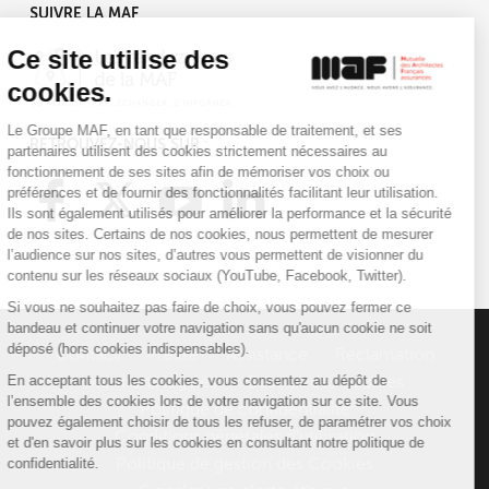
SUIVRE LA MAF
Ce site utilise des
cookies.
Le Groupe MAF, en tant que responsable de traitement, et ses
RETROUVEZ-NOUS SUR :
partenaires utilisent des cookies strictement nécessaires au
fonctionnement de ses sites afin de mémoriser vos choix ou
préférences et de fournir des fonctionnalités facilitant leur utilisation.
Ils sont également utilisés pour améliorer la performance et la sécurité
de nos sites. Certains de nos cookies, nous permettent de mesurer
l’audience sur nos sites, d’autres vous permettent de visionner du
contenu sur les réseaux sociaux (YouTube, Facebook, Twitter).
Si vous ne souhaitez pas faire de choix, vous pouvez fermer ce
bandeau et continuer votre navigation sans qu'aucun cookie ne soit
déposé (hors cookies indispensables).
Contact
Presse
Assistance
Réclamation
En acceptant tous les cookies, vous consentez au dépôt de
Mentions légales
Gestion des cookies
l’ensemble des cookies lors de votre navigation sur ce site. Vous
Politique de confidentialité
pouvez également choisir de tous les refuser, de paramétrer vos choix
Conditions générales d'utilisation
et d'en savoir plus sur les cookies en consultant notre politique de
confidentialité.
Politique de gestion des Cookies