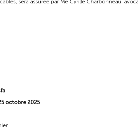
icables, sera assurée par Me Cyrille Charbonneau, avocat
sfa
25 octobre 2025
ier