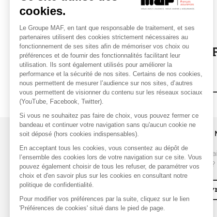
cookies.
Le Groupe MAF, en tant que responsable de traitement, et ses
CONGRÈS
partenaires utilisent des cookies strictement nécessaires au
fonctionnement de ses sites afin de mémoriser vos choix ou
Congrès COBATY : la MA
préférences et de fournir des fonctionnalités facilitant leur
présente à la 38ème
utilisation. Ils sont également utilisés pour améliorer la
performance et la sécurité de nos sites. Certains de nos cookies,
édition
nous permettent de mesurer l’audience sur nos sites, d’autres
vous permettent de visionner du contenu sur les réseaux sociaux
(YouTube, Facebook, Twitter).
Si vous ne souhaitez pas faire de choix, vous pouvez fermer ce
bandeau et continuer votre navigation sans qu'aucun cookie ne
soit déposé (hors cookies indispensables).
UNE QUESTION ?
REJOINDRE 
En acceptant tous les cookies, vous consentez au dépôt de
Vous souhai
Nous contacter
l’ensemble des cookies lors de votre navigation sur ce site. Vous
de la MAF ?
pouvez également choisir de tous les refuser, de paramétrer vos
choix et d'en savoir plus sur les cookies en consultant notre
FAQ
politique de confidentialité.
Découvr
Pour modifier vos préférences par la suite, cliquez sur le lien
'Préférences de cookies' situé dans le pied de page.