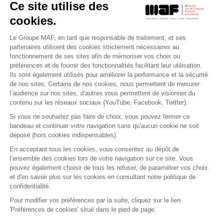
Ce site utilise des
cookies.
Le Groupe MAF, en tant que responsable de traitement, et ses
RETROUVEZ-NOUS SUR :
partenaires utilisent des cookies strictement nécessaires au
fonctionnement de ses sites afin de mémoriser vos choix ou
préférences et de fournir des fonctionnalités facilitant leur utilisation.
Ils sont également utilisés pour améliorer la performance et la sécurité
de nos sites. Certains de nos cookies, nous permettent de mesurer
l’audience sur nos sites, d’autres vous permettent de visionner du
contenu sur les réseaux sociaux (YouTube, Facebook, Twitter).
Si vous ne souhaitez pas faire de choix, vous pouvez fermer ce
bandeau et continuer votre navigation sans qu'aucun cookie ne soit
déposé (hors cookies indispensables).
Contact
Presse
Assistance
Réclamation
En acceptant tous les cookies, vous consentez au dépôt de
Mentions légales
Gestion des cookies
l’ensemble des cookies lors de votre navigation sur ce site. Vous
Politique de confidentialité
pouvez également choisir de tous les refuser, de paramétrer vos choix
Conditions générales d'utilisation
et d'en savoir plus sur les cookies en consultant notre politique de
Politique de gestion des Cookies
confidentialité.
Signaler une alerte éthique
Pour modifier vos préférences par la suite, cliquez sur le lien
'Préférences de cookies' situé dans le pied de page.
Procédure de recueil et de traitement des