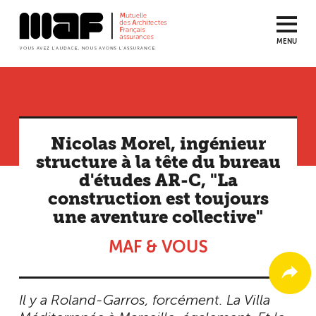
MENU
Aller
au
contenu
principal
Nicolas Morel, ingénieur
structure à la tête du bureau
d'études AR-C, "La
construction est toujours
une aventure collective"
MAF & VOUS
Il y a Roland-Garros, forcément. La Villa