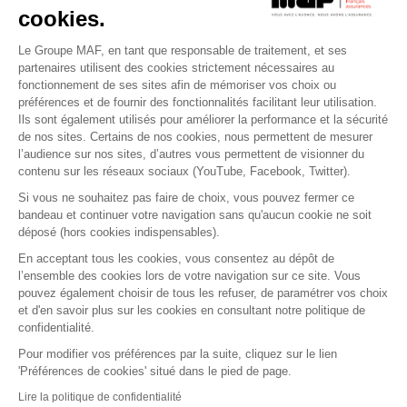
cookies.
Le Groupe MAF, en tant que responsable de traitement, et ses
RETROUVEZ-NOUS SUR :
partenaires utilisent des cookies strictement nécessaires au
fonctionnement de ses sites afin de mémoriser vos choix ou
préférences et de fournir des fonctionnalités facilitant leur utilisation.
Ils sont également utilisés pour améliorer la performance et la sécurité
de nos sites. Certains de nos cookies, nous permettent de mesurer
l’audience sur nos sites, d’autres vous permettent de visionner du
contenu sur les réseaux sociaux (YouTube, Facebook, Twitter).
Si vous ne souhaitez pas faire de choix, vous pouvez fermer ce
bandeau et continuer votre navigation sans qu'aucun cookie ne soit
déposé (hors cookies indispensables).
Contact
Presse
Assistance
Réclamation
En acceptant tous les cookies, vous consentez au dépôt de
Mentions légales
Gestion des cookies
l’ensemble des cookies lors de votre navigation sur ce site. Vous
Politique de confidentialité
pouvez également choisir de tous les refuser, de paramétrer vos choix
Conditions générales d'utilisation
et d'en savoir plus sur les cookies en consultant notre politique de
confidentialité.
Politique de gestion des Cookies
Signaler une alerte éthique
Pour modifier vos préférences par la suite, cliquez sur le lien
'Préférences de cookies' situé dans le pied de page.
Procédure de recueil et de traitement des
signalements
Lire la politique de confidentialité