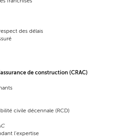
es franchises
espect des délais
ssuré
’assurance de construction (CRAC)
enants
ilité civile décennale (RCD)
AC
dant l’expertise