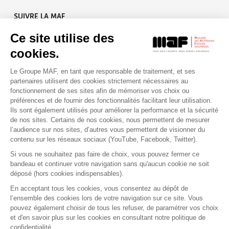
SUIVRE LA MAF
Ce site utilise des
cookies.
Le Groupe MAF, en tant que responsable de traitement, et ses
RETROUVEZ-NOUS SUR :
partenaires utilisent des cookies strictement nécessaires au
fonctionnement de ses sites afin de mémoriser vos choix ou
préférences et de fournir des fonctionnalités facilitant leur utilisation.
Ils sont également utilisés pour améliorer la performance et la sécurité
de nos sites. Certains de nos cookies, nous permettent de mesurer
l’audience sur nos sites, d’autres vous permettent de visionner du
contenu sur les réseaux sociaux (YouTube, Facebook, Twitter).
Si vous ne souhaitez pas faire de choix, vous pouvez fermer ce
bandeau et continuer votre navigation sans qu'aucun cookie ne soit
déposé (hors cookies indispensables).
Contact
Presse
Assistance
Réclamation
En acceptant tous les cookies, vous consentez au dépôt de
Mentions légales
Gestion des cookies
l’ensemble des cookies lors de votre navigation sur ce site. Vous
Politique de confidentialité
pouvez également choisir de tous les refuser, de paramétrer vos choix
Conditions générales d'utilisation
et d'en savoir plus sur les cookies en consultant notre politique de
confidentialité.
Politique de gestion des Cookies