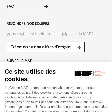
FAQ
REJOINDRE NOS ÉQUIPES
Vous souhaitez rejoindre les équipes de la MAF ?
Découvrez nos offres d'emploi
SUIVRE LA MAF
Ce site utilise des
cookies.
Le Groupe MAF, en tant que responsable de traitement, et ses
RETROUVEZ-NOUS SUR :
partenaires utilisent des cookies strictement nécessaires au
fonctionnement de ses sites afin de mémoriser vos choix ou
préférences et de fournir des fonctionnalités facilitant leur utilisation.
Ils sont également utilisés pour améliorer la performance et la sécurité
de nos sites. Certains de nos cookies, nous permettent de mesurer