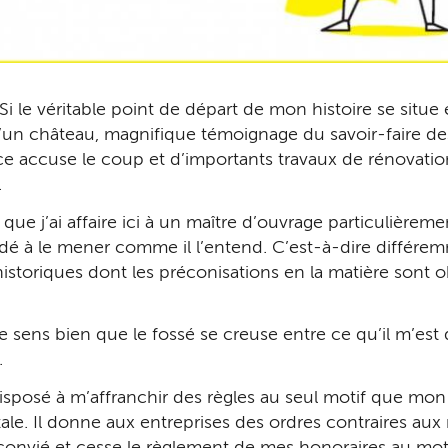
u. Si le véritable point de départ de mon histoire se situ
d’un château, magnifique témoignage du savoir-faire des 
ice accuse le coup et d’importants travaux de rénovati
.
e j’ai affaire ici à un maître d’ouvrage particulièreme
écidé à le mener comme il l’entend. C’est-à-dire différ
storiques dont les préconisations en la matière sont ob
 je sens bien que le fossé se creuse entre ce qu’il m’est
.
disposé à m’affranchir des règles au seul motif que mon
le. Il donne aux entreprises des ordres contraires aux rè
convié et cesse le règlement de mes honoraires au motif