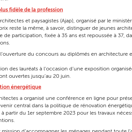
lus fidèle de la profession
itectes et paysagistes (Ajap), organisé par le ministèr
 prix reste la même, à savoir, distinguer de jeunes archi
mite de participation, fixée à 35 ans est repoussée à 37,
ions.
l’ouverture du concours au diplômés en architecture e
on des lauréats à l’occasion d’une exposition organisée 
sont ouvertes jusqu’au 20 juin.
ation énergétique
chitectes a organisé une conférence en ligne pour prése
enir central dans la politique de rénovation énergétiq
re à partir du 1er septembre 2023 pour les travaux néces
tions.
 mission d’accompagner les ménages pendant toute l’o