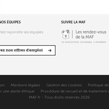
NOS ÉQUIPES
SUIVRE LA MAF
tez rejoindre les équipes
ez nos offres d'emploi
ion
Mentions légales
Gestion des cookies
Politique de
r une alerte éthique
Procédure de recueil et de traitement 
sez vos Options
MAF.fr - Tous droits réservés 2026
s paramètres de confidentialité, en garantissant la con