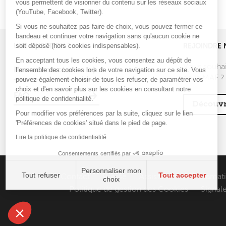
vous permettent de visionner du contenu sur les réseaux sociaux
(YouTube, Facebook, Twitter).
Si vous ne souhaitez pas faire de choix, vous pouvez fermer ce
bandeau et continuer votre navigation sans qu'aucun cookie ne
soit déposé (hors cookies indispensables).
UNE QUESTION ?
REJOINDRE 
En acceptant tous les cookies, vous consentez au dépôt de
Vous souhai
l’ensemble des cookies lors de votre navigation sur ce site. Vous
Nous contacter
de la MAF ?
pouvez également choisir de tous les refuser, de paramétrer vos
choix et d'en savoir plus sur les cookies en consultant notre
FAQ
politique de confidentialité.
Découvr
Pour modifier vos préférences par la suite, cliquez sur le lien
'Préférences de cookies' situé dans le pied de page.
Lire la politique de confidentialité
Consentements certifiés par
Personnaliser mon
Tout refuser
Tout accepter
Contact
Presse
Assistance
Réclamat
choix
Politique de gestion des Cookies
Signale
Axeptio consent
Plateforme de Gestion du Consentement : Personnali
Notre plateforme vous permet d'adapter et de gérer vo