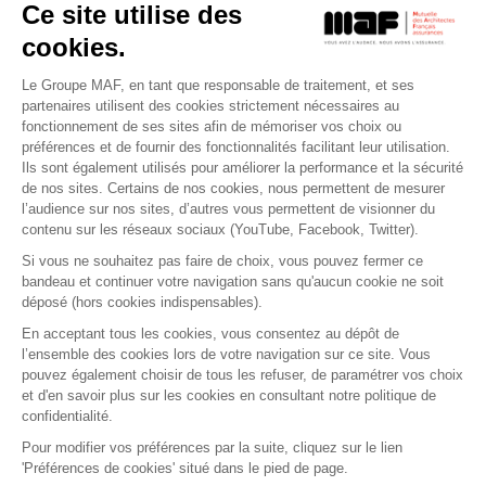
Ce site utilise des
cookies.
Le Groupe MAF, en tant que responsable de traitement, et ses
RETROUVEZ-NOUS SUR :
partenaires utilisent des cookies strictement nécessaires au
fonctionnement de ses sites afin de mémoriser vos choix ou
préférences et de fournir des fonctionnalités facilitant leur utilisation.
Ils sont également utilisés pour améliorer la performance et la sécurité
de nos sites. Certains de nos cookies, nous permettent de mesurer
l’audience sur nos sites, d’autres vous permettent de visionner du
contenu sur les réseaux sociaux (YouTube, Facebook, Twitter).
Si vous ne souhaitez pas faire de choix, vous pouvez fermer ce
bandeau et continuer votre navigation sans qu'aucun cookie ne soit
déposé (hors cookies indispensables).
Contact
Presse
Assistance
Réclamation
En acceptant tous les cookies, vous consentez au dépôt de
Mentions légales
Gestion des cookies
l’ensemble des cookies lors de votre navigation sur ce site. Vous
Politique de confidentialité
pouvez également choisir de tous les refuser, de paramétrer vos choix
Conditions générales d'utilisation
et d'en savoir plus sur les cookies en consultant notre politique de
confidentialité.
Politique de gestion des Cookies
Signaler une alerte éthique
Pour modifier vos préférences par la suite, cliquez sur le lien
'Préférences de cookies' situé dans le pied de page.
Procédure de recueil et de traitement des