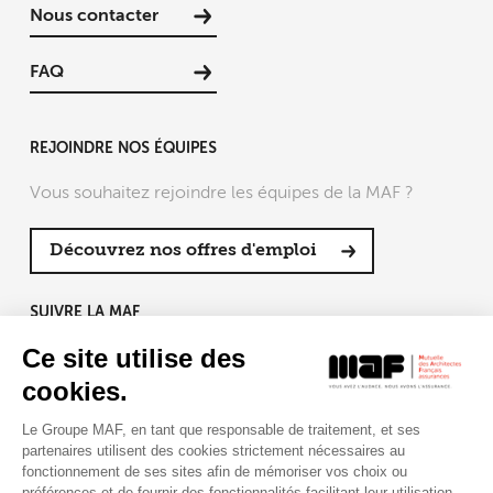
Nous contacter
FAQ
REJOINDRE NOS ÉQUIPES
Vous souhaitez rejoindre les équipes de la MAF ?
Découvrez nos offres d'emploi
SUIVRE LA MAF
Ce site utilise des
cookies.
Le Groupe MAF, en tant que responsable de traitement, et ses
RETROUVEZ-NOUS SUR :
partenaires utilisent des cookies strictement nécessaires au
fonctionnement de ses sites afin de mémoriser vos choix ou
préférences et de fournir des fonctionnalités facilitant leur utilisation.