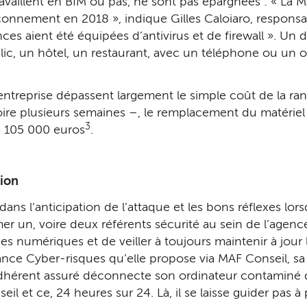
ravaillent en BIM ou pas, ne sont pas épargnées : « La 
onnement en 2018 », indique Gilles Caloiaro, res­ponsa
nces aient été équipées d’anti­virus et de firewall ». Un
ublic, un hôtel, un restaurant, avec un téléphone ou un
ntreprise dépassent largement le simple coût de la ran
oire plusieurs se­maines –, le remplacement du maté­rie
3
e 105 000 euros
.
tion
dans l’anticipation de l’attaque et les bons réflexes lorsq
er un, voire deux référents sécurité au sein de l’agenc
é­riques et de veiller à toujours main­tenir à jour les a
ance Cyber-risques qu’elle propose via MAF Conseil, sa f
 l’adhérent assuré déconnecte son ordinateur contamin
eil et ce, 24 heures sur 24. Là, il se laisse guider pas