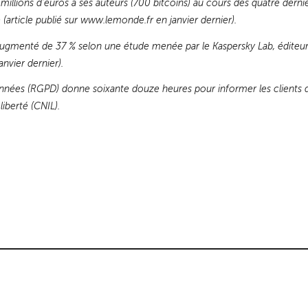
 millions d’euros à ses auteurs (700 bitcoins) au cours des quatre dern
 (article publié sur www.lemonde.fr en janvier dernier).
ugmenté de 37 % selon une étude menée par le Kaspersky Lab, éditeur d
anvier dernier).
onnées (RGPD) donne soixante douze heures pour informer les clients d
iberté (CNIL).