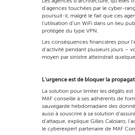
Les agences d’architecture, qu’elles t
d’agences tou­chées par le cyber-ranç
poursuit-il, malgré le fait que ces age
l’utilisation d’un WiFi dans un lieu p
protégée du type VPN.
Les conséquences financières pour l’e
d’activité pendant plusieurs jours – v
moyen par sinistre atteindrait quelqu
L’urgence est de bloquer la propaga
La solution pour limiter les dégâts est 
MAF conseille à ses adhérents de form
sauvegarde hebdomadaire des données num
aussi à souscrire à sa solution d’assur
d’attaque, explique Gilles Caloiaro,
le cyberexpert parte­naire de MAF Cons