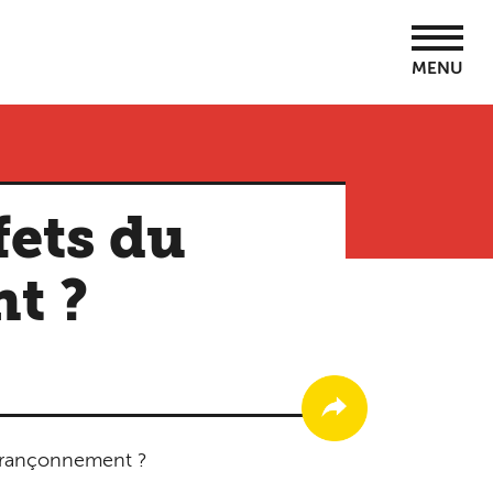
MENU
fets du
t ?
r-rançonnement ?