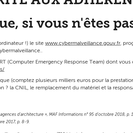
RITÉ AUX ADHÉREN
ue, si vous n'êtes pa
dinateur !) le site
www.cybermalveillance.gouv.fr
, pr
ybermalveillance..
CERT (Computer Emergency Response Team) dont vous d
s/
ue (comptez plusieurs milliers euros pour la prestation
tion ? la CNIL, le remplacement du matériel et la respons
es agences d’architecture », MAF Informations n° 95 d’octobre 2018, p.
re 2017, p. 8-9.