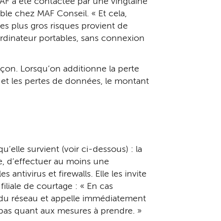
MAF a été contac­tée par une vingtaine
ble chez MAF Conseil. « Et cela,
 des plus gros risques provient de
 ordinateur portables, sans connexion
çon. Lorsqu’on additionne la perte
l et les pertes de données, le montant
u’elle survient (voir ci-dessous) : la
e, d’effectuer au moins une
ntivirus et firewalls. Elle les invite
i­liale de courtage : « En cas
é du réseau et appelle immédiatement
 à pas quant aux mesures à prendre. »