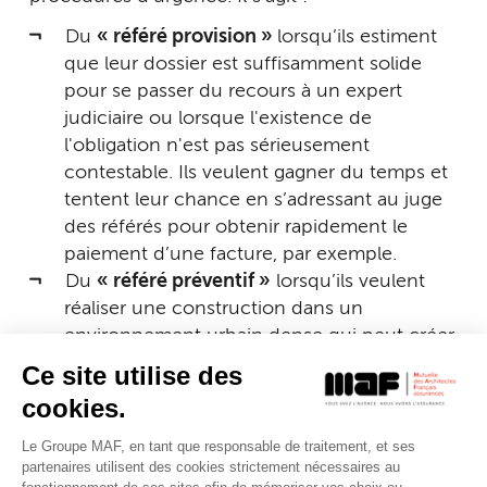
Du
« référé provision »
lorsqu’ils estiment
que leur dossier est suffisamment solide
pour se passer du recours à un expert
judiciaire ou lorsque l'existence de
l'obligation n'est pas sérieusement
contestable. Ils veulent gagner du temps et
tentent leur chance en s’adressant au juge
des référés pour obtenir rapidement le
paiement d’une facture, par exemple.
Du
« référé préventif »
lorsqu’ils veulent
réaliser une construction dans un
environnement urbain dense qui peut créer
des désordres aux avoisinants. Ils
Ce site utilise des
demandent au juge la désignation d’un
cookies.
expert judiciaire pour réaliser une «
photographie » précise de ce qui existe
Le Groupe MAF, en tant que responsable de traitement, et ses
partenaires utilisent des cookies strictement nécessaires au
avant travaux de manière à ce qu’il soit