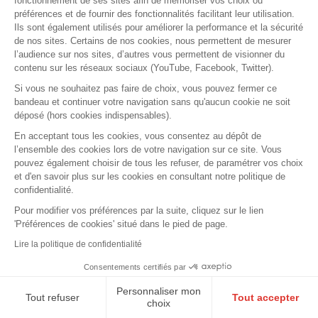
fonctionnement de ses sites afin de mémoriser vos choix ou
possible ultérieurement de faire la part entre
préférences et de fournir des fonctionnalités facilitant leur utilisation.
les éventuels désordres qui préexistaient et
Ils sont également utilisés pour améliorer la performance et la sécurité
de nos sites. Certains de nos cookies, nous permettent de mesurer
ceux qui sont apparus avec les
l’audience sur nos sites, d’autres vous permettent de visionner du
travaux. Précision : la MAF n’ouvre pas de
contenu sur les réseaux sociaux (YouTube, Facebook, Twitter).
dossier pour un référé préventif car il n’y a
Si vous ne souhaitez pas faire de choix, vous pouvez fermer ce
pas de mise en cause de la responsabilité
bandeau et continuer votre navigation sans qu'aucun cookie ne soit
de l’adhérent. En revanche, elle suggère à
déposé (hors cookies indispensables).
ses adhérents de conseiller cette procédure
En acceptant tous les cookies, vous consentez au dépôt de
à leurs clients qui lancent des opérations
l’ensemble des cookies lors de votre navigation sur ce site. Vous
pouvez également choisir de tous les refuser, de paramétrer vos choix
dans un environnement contraint (avec un
et d'en savoir plus sur les cookies en consultant notre politique de
risque de dommage sur les avoisinants).
confidentialité.
Voire, si l’intervention est modeste, de
Pour modifier vos préférences par la suite, cliquez sur le lien
recourir au constat d’huissier (en cas de
'Préférences de cookies' situé dans le pied de page.
rénovation d’un appartement dans une
Lire la politique de confidentialité
copropriété). Ce constat se fait
Consentements certifiés par
généralement sous la dictée de l’architecte.
Personnaliser mon
Tout refuser
Tout accepter
choix