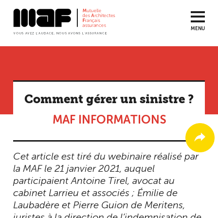
MENU
Aller
au
contenu
principal
Comment gérer un sinistre ?
MAF INFORMATIONS
Cet article est tiré du webinaire réalisé par
la MAF le 21 janvier 2021, auquel
participaient Antoine Tirel, avocat au
cabinet Larrieu et associés ; Émilie de
Laubadère et Pierre Guion de Meritens,
juristes à la direction de l’indemnisation de