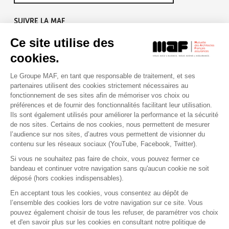
SUIVRE LA MAF
Ce site utilise des
cookies.
Le Groupe MAF, en tant que responsable de traitement, et ses
RETROUVEZ-NOUS SUR :
partenaires utilisent des cookies strictement nécessaires au
fonctionnement de ses sites afin de mémoriser vos choix ou
préférences et de fournir des fonctionnalités facilitant leur utilisation.
Ils sont également utilisés pour améliorer la performance et la sécurité
de nos sites. Certains de nos cookies, nous permettent de mesurer
l’audience sur nos sites, d’autres vous permettent de visionner du
contenu sur les réseaux sociaux (YouTube, Facebook, Twitter).
Si vous ne souhaitez pas faire de choix, vous pouvez fermer ce
bandeau et continuer votre navigation sans qu'aucun cookie ne soit
déposé (hors cookies indispensables).
Contact
Presse
Assistance
Réclamation
En acceptant tous les cookies, vous consentez au dépôt de
Mentions légales
Gestion des cookies
l’ensemble des cookies lors de votre navigation sur ce site. Vous
Politique de confidentialité
pouvez également choisir de tous les refuser, de paramétrer vos choix
Conditions générales d'utilisation
et d'en savoir plus sur les cookies en consultant notre politique de