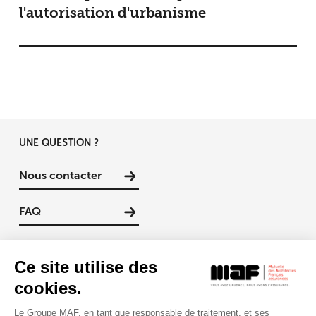
l'autorisation d'urbanisme
UNE QUESTION ?
Nous contacter
FAQ
REJOINDRE NOS ÉQUIPES
Ce site utilise des
cookies.
Vous souhaitez rejoindre les équipes de la MAF ?
Le Groupe MAF, en tant que responsable de traitement, et ses