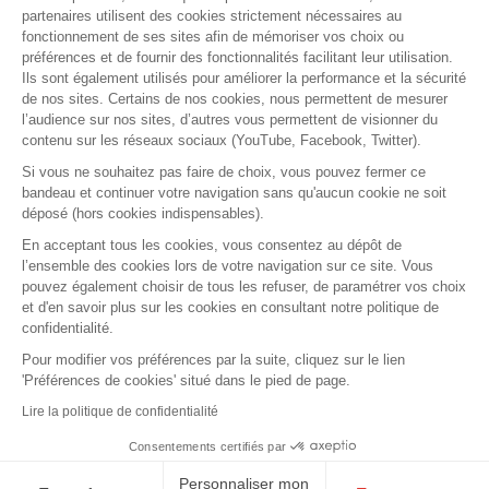
partenaires utilisent des cookies strictement nécessaires au
Découvrez nos offres d'emploi
fonctionnement de ses sites afin de mémoriser vos choix ou
préférences et de fournir des fonctionnalités facilitant leur utilisation.
Ils sont également utilisés pour améliorer la performance et la sécurité
SUIVRE LA MAF
de nos sites. Certains de nos cookies, nous permettent de mesurer
l’audience sur nos sites, d’autres vous permettent de visionner du
contenu sur les réseaux sociaux (YouTube, Facebook, Twitter).
Si vous ne souhaitez pas faire de choix, vous pouvez fermer ce
bandeau et continuer votre navigation sans qu'aucun cookie ne soit
RETROUVEZ-NOUS SUR :
déposé (hors cookies indispensables).
En acceptant tous les cookies, vous consentez au dépôt de
l’ensemble des cookies lors de votre navigation sur ce site. Vous
pouvez également choisir de tous les refuser, de paramétrer vos choix
et d'en savoir plus sur les cookies en consultant notre politique de
confidentialité.
Pour modifier vos préférences par la suite, cliquez sur le lien
'Préférences de cookies' situé dans le pied de page.
Lire la politique de confidentialité
Contact
Presse
Assistance
Réclamation
Mentions légales
Gestion des cookies
Consentements certifiés par
Politique de confidentialité
Personnaliser mon