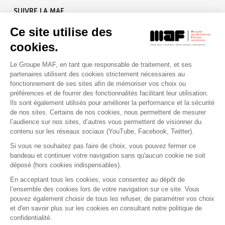
SUIVRE LA MAF
Ce site utilise des
cookies.
Le Groupe MAF, en tant que responsable de traitement, et ses
RETROUVEZ-NOUS SUR :
partenaires utilisent des cookies strictement nécessaires au
fonctionnement de ses sites afin de mémoriser vos choix ou
préférences et de fournir des fonctionnalités facilitant leur utilisation.
Ils sont également utilisés pour améliorer la performance et la sécurité
de nos sites. Certains de nos cookies, nous permettent de mesurer
l’audience sur nos sites, d’autres vous permettent de visionner du
contenu sur les réseaux sociaux (YouTube, Facebook, Twitter).
Si vous ne souhaitez pas faire de choix, vous pouvez fermer ce
bandeau et continuer votre navigation sans qu'aucun cookie ne soit
déposé (hors cookies indispensables).
Contact
Presse
Assistance
Réclamation
En acceptant tous les cookies, vous consentez au dépôt de
Mentions légales
Gestion des cookies
l’ensemble des cookies lors de votre navigation sur ce site. Vous
Politique de confidentialité
pouvez également choisir de tous les refuser, de paramétrer vos choix
Conditions générales d'utilisation
et d'en savoir plus sur les cookies en consultant notre politique de
confidentialité.
Politique de gestion des Cookies