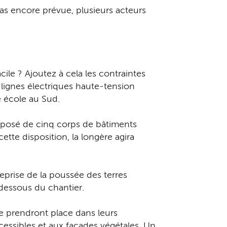
pas encore prévue, plusieurs acteurs
cile ? Ajoutez à cela les contraintes
 lignes électriques haute-tension
e école au Sud.
mposé de cinq corps de bâtiments
tte disposition, la longère agira
reprise de la poussée des terres
dessous du chantier.
le prendront place dans leurs
cessibles et aux façades végétales. Un