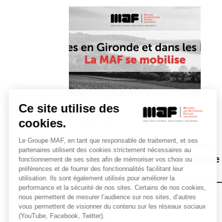
Ce site utilise des
ACTUALITÉS
cookies.
28 juillet 2026
Le Groupe MAF, en tant que responsable de traitement, et ses
Incendies en Gironde et dans
partenaires utilisent des cookies strictement nécessaires au
les Landes : la MAF se mobilise
fonctionnement de ses sites afin de mémoriser vos choix ou
préférences et de fournir des fonctionnalités facilitant leur
utilisation. Ils sont également utilisés pour améliorer la
performance et la sécurité de nos sites. Certains de nos cookies,
nous permettent de mesurer l’audience sur nos sites, d’autres
vous permettent de visionner du contenu sur les réseaux sociaux
(YouTube, Facebook, Twitter).