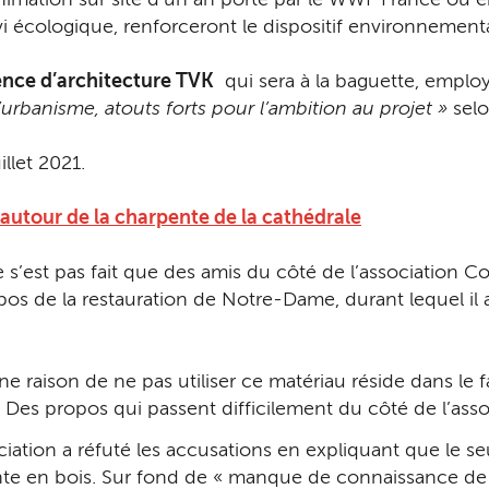
imation sur site d’un an porté par le WWF France ou enc
vi écologique, renforceront le dispositif environnement
ence d’architecture TVK
qui sera à la baguette, emplo
’urbanisme, atouts forts pour l’ambition au projet »
selo
llet 2021.
e autour de la charpente de la cathédrale
 s’est pas fait que des amis du côté de l’association C
s de la restauration de Notre-Dame, durant lequel il a fu
 raison de ne pas utiliser ce matériau réside dans le fa
e. » Des propos qui passent difficilement du côté de l’as
ciation a réfuté les accusations en expliquant que le s
ente en bois. Sur fond de « manque de connaissance de 