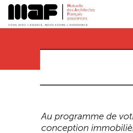
Aller
au
contenu
principal
Au programme de votr
conception immobilièr