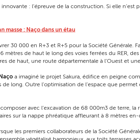
nnovante : l’épreuve de la construction. Si elle n’est 
lan masse : Naço dans un étau
livrer 30 000 en R+3 et R+5 pour la Société Générale. Fa
6 mètres de haut le long des voies ferrées du RER, des
tres de haut, une route départementale à l’Ouest et un
 Naço
a imaginé le projet Sakura, édifice en peigne co
e long. Outre l’optimisation de l’espace que permet ce
lu composer avec l’excavation de 68 000m3 de terre, la 
ires sur la nappe phréatique affleurant à 8 mètres en-
orsque les premiers collaborateurs de la Société Généra
ensemble végétalisé harmonieux, aux toits terrasses ac